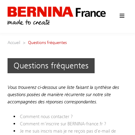
Skip
to
content
Accueil
Questions fréquentes
Questions fréquentes
Vous trouverez ci-dessous une liste faisant la synthèse des
questions posées de manière récurrente sur notre site
accompagnées des réponses correspondantes.
Comment nous contacter ?
Comment m’inscrire sur BERNINA-france.fr ?
Je me suis inscris mais je ne reçois pas d’e-mail de