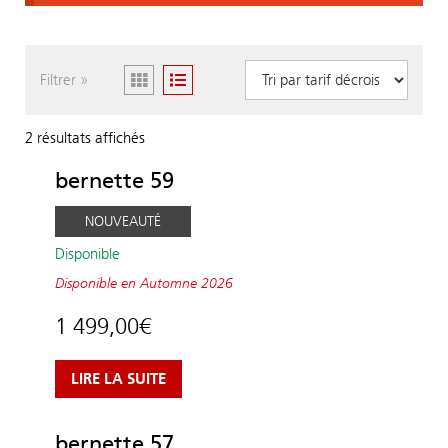
Filtrer »
Trié
2 résultats affichés
par
bernette 59
prix
décroissant
NOUVEAUTÉ
Disponible
Disponible
en Automne 2026
1 499,00
€
LIRE LA SUITE
bernette 57